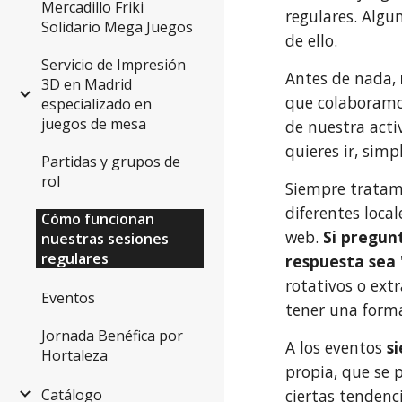
Mercadillo Friki
regulares. Algu
Solidario Mega Juegos
de ello.
Servicio de Impresión
Antes de nada,
3D en Madrid
que colaboramo
especializado en
juegos de mesa
de nuestra acti
quieres ir, simp
Partidas y grupos de
rol
Siempre tratam
diferentes loca
Cómo funcionan
web.
Si pregun
nuestras sesiones
regulares
respuesta sea 
rotativos o ext
Eventos
tener una forma
Jornada Benéfica por
A los eventos
s
Hortaleza
propia, que se 
Catálogo
ciertas tendenc