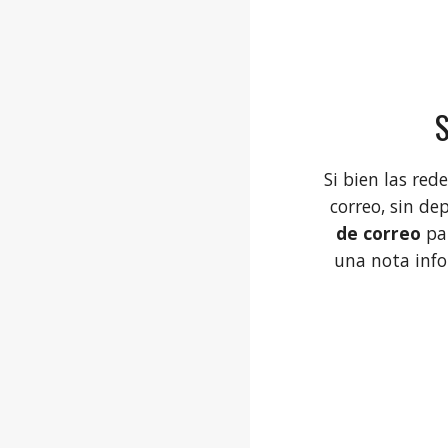
Si bien las red
correo, sin d
de correo
par
una nota inf