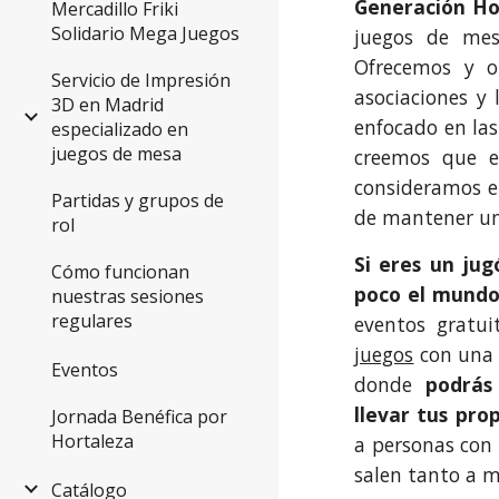
Generación Ho
Mercadillo Friki
Solidario Mega Juegos
juegos de mes
Ofrecemos y o
Servicio de Impresión
asociaciones y 
3D en Madrid
enfocado en las
especializado en
juegos de mesa
creemos que e
consideramos el
Partidas y grupos de
de mantener una
rol
Si eres un ju
Cómo funcionan
poco el mundo
nuestras sesiones
regulares
eventos gratu
juegos
con una 
Eventos
donde
podrás
llevar tus pro
Jornada Benéfica por
Hortaleza
a personas con 
salen tanto a m
Catálogo