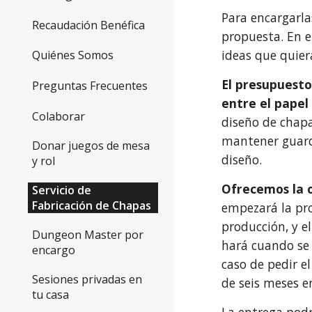
Para encargarla
Recaudación Benéfica
propuesta.
En e
ideas que quie
Quiénes Somos
El presupuesto
Preguntas Frecuentes
entre el papel
Colaborar
diseño de chapa
mantener guarda
Donar juegos de mesa
diseño.
y rol
Ofrecemos la o
Servicio de
Fabricación de Chapas
empezará la pro
producción, y e
Dungeon Master por
hará cuando se 
encargo
caso de pedir 
Sesiones privadas en
de seis meses en
tu casa